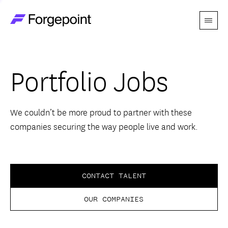
Menu
Go to home page
Companies
Portfolio Jobs
Themes
Advantage
We couldn’t be more proud to partner with these
companies securing the way people live and work.
Team
Perspectives
CONTACT TALENT
OUR COMPANIES
Forgecast