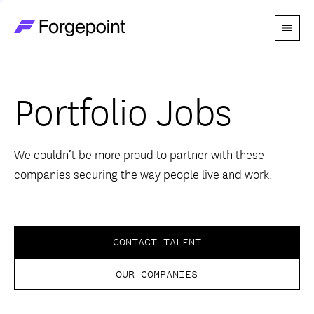
Menu
Go to home page
Companies
Portfolio Jobs
Themes
Advantage
We couldn’t be more proud to partner with these
companies securing the way people live and work.
Team
Perspectives
CONTACT TALENT
OUR COMPANIES
Forgecast